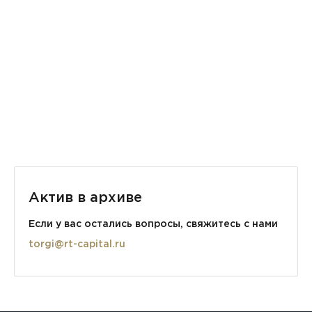
Наибольшая длина обрабатываемого прутка, мм – 2000
ЧПУ – нет
Мощность, кВт – 1,5
Габариты, мм – 1250х810х1430
Вес, кг – 630
Актив в архиве
Если у вас остались вопросы, свяжитесь с нами
torgi@rt-capital.ru