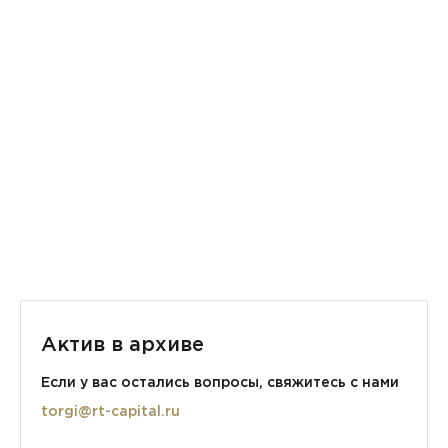
Состав имущественного комплекса:
1.Земельный участок.
Адрес: установлено относительно ориентира,
расположенного в границах участка. Почтовый адрес
ориентира: обл. Тверская, р-н Кашинский, г/пос г.
Кашин, ул. Комсомольская, д. 18-а.
Площадь 9270 кв.м., кадастровый номер:
Актив в архиве
69:41:0010407:2.
Если у вас остались вопросы, свяжитесь с нами
Категория земель: земли населенных пунктов.
torgi@rt-capital.ru