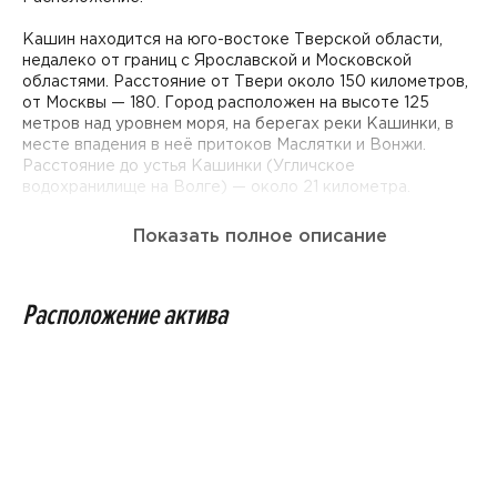
Кашин находится на юго-востоке Тверской области,
недалеко от границ с Ярославской и Московской
областями. Расстояние от Твери около 150 километров,
от Москвы — 180. Город расположен на высоте 125
метров над уровнем моря, на берегах реки Кашинки, в
месте впадения в неё притоков Маслятки и Вонжи.
Расстояние до устья Кашинки (Угличское
водохранилище на Волге) — около 21 километра.
Ка́шин— один из древнейших городов Тверской земли.
Показать полное описание
Единственный в Тверской области город-курорт.
Санаторий возле источников лечебной и столовой
Расположение актива
минеральной воды, находящихся прямо в городе, был
открыт ещё в конце XIX века. В городе действуют
несколько предприятий по розливу минеральной воды.
Кашин называют «городом русского сердца» из-за того,
что река Кашинка, петляя по городу (всего она в его
пределах делает шесть изгибов), образует точный
силуэт сердца.